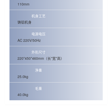
110mm
机身工艺
铸铝机身
电源电压
AC 220V/50Hz
外形尺寸
220*450*460mm（长*宽*高）
净重
25.0kg
毛重
40.0kg